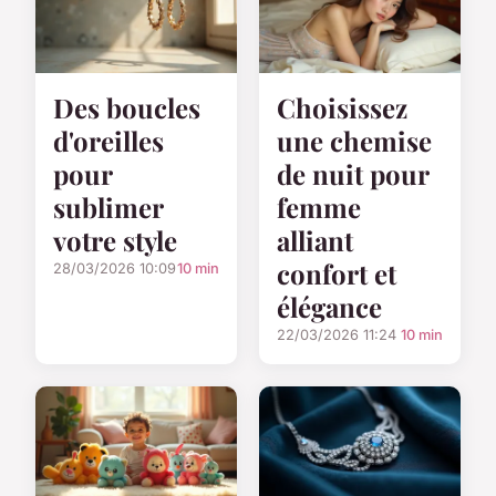
Des boucles
Choisissez
d'oreilles
une chemise
pour
de nuit pour
sublimer
femme
votre style
alliant
confort et
28/03/2026 10:09
10 min
élégance
22/03/2026 11:24
10 min